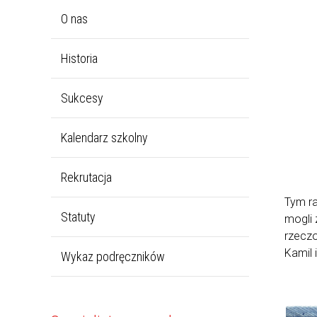
O nas
Historia
Sukcesy
Kalendarz szkolny
Rekrutacja
Tym ra
Statuty
mogli 
rzeczo
Kamil 
Wykaz podręczników