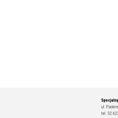
Specjaln
ul. Pader
tel. 32 6